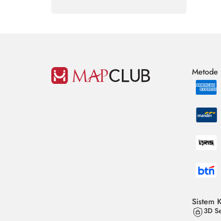
Metode
Sistem 
3D Se