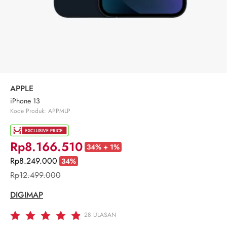
APPLE
iPhone 13
Kode Produk: APPMLP
Rp8.166.510
34% + 1%
Rp8.249.000
34%
Rp12.499.000
DIGIMAP
28
ULASAN