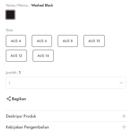
Varian/Warna :
Washed Black
Size:
AUS 4
AUS 6
AUS 8
AUS 10
AUS 12
AUS 14
Jumlah:
1
1
Bagikan
Deskripsi Produk
Kebijakan Pengembalian