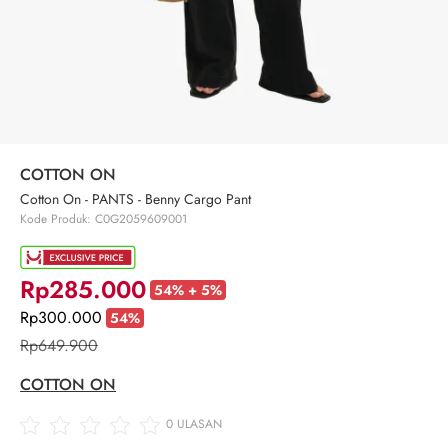
COTTON ON
Cotton On - PANTS - Benny Cargo Pant
Kode Produk: C0G2059609001
Rp285.000
54% + 5%
Rp300.000
54%
Rp649.900
COTTON ON
0
ULASAN