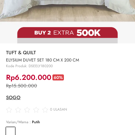
TUFT & QUILT
ELYSIUM DUVET SET 180 CM X 200 CM
Kode Produk: DSEELY180200
Rp6.200.000
60%
Rp15.500.000
SOGO
0
ULASAN
Varian/Warna :
Putih