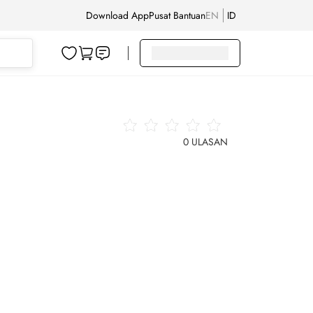
Download App
Pusat Bantuan
EN
ID
0
ULASAN