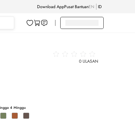
Download App
Pusat Bantuan
EN
ID
0
ULASAN
Hingga 4 Minggu