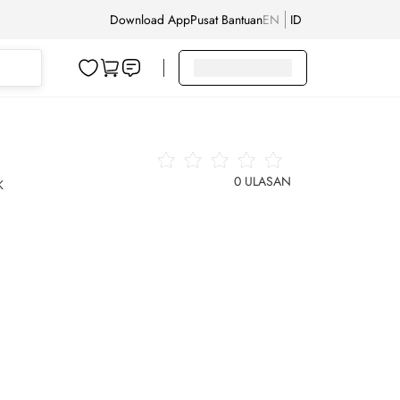
Download App
Pusat Bantuan
EN
ID
0
ULASAN
K