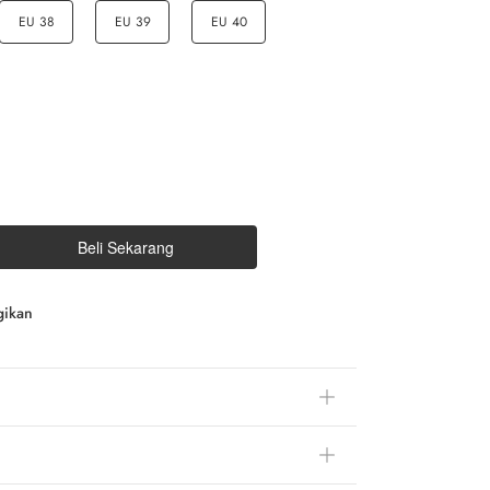
EU 38
EU 39
EU 40
Beli Sekarang
gikan