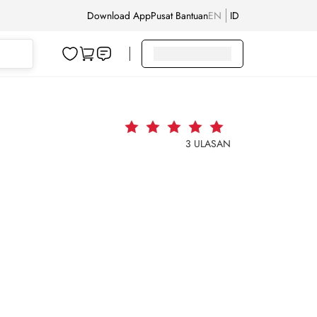
Download App
Pusat Bantuan
EN
ID
3
ULASAN