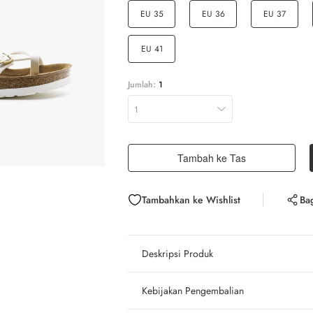
EU 35
EU 36
EU 37
EU 41
Jumlah:
1
1
Tambah ke Tas
Tambahkan ke Wishlist
Ba
Deskripsi Produk
Kebijakan Pengembalian