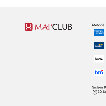
Metode
Sistem 
3D Se