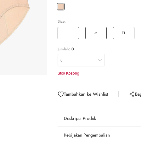
Size:
L
M
EL
Jumlah:
0
0
Stok Kosong
Tambahkan ke Wishlist
Ba
Deskripsi Produk
Kebijakan Pengembalian