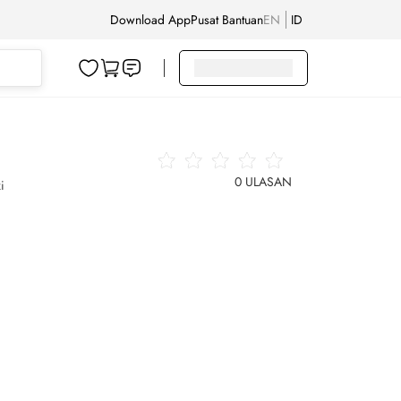
Download App
Pusat Bantuan
EN
ID
0
ULASAN
i