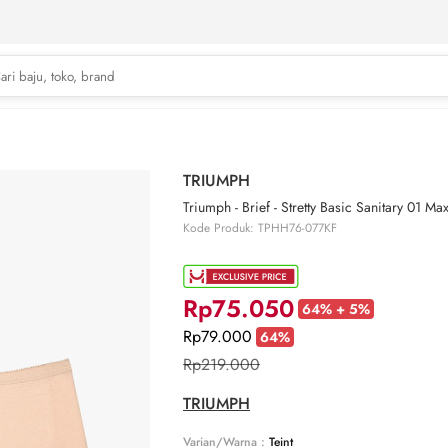
TRIUMPH
Triumph - Brief - Stretty Basic Sanitary 01 Max
Kode Produk: TPHH76-077KF
Rp75.050
64% + 5%
Rp79.000
64%
Rp219.000
TRIUMPH
Varian/Warna :
Teint