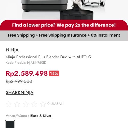
NINJA
Ninja Professional Plus Blender Duo with AUTO-IQ
Kode Produk: NJABN750ID
Rp2.589.498
14%
Rp2.999.000
SHARKNINJA
0
ULASAN
Varian/Warna :
Black & Silver