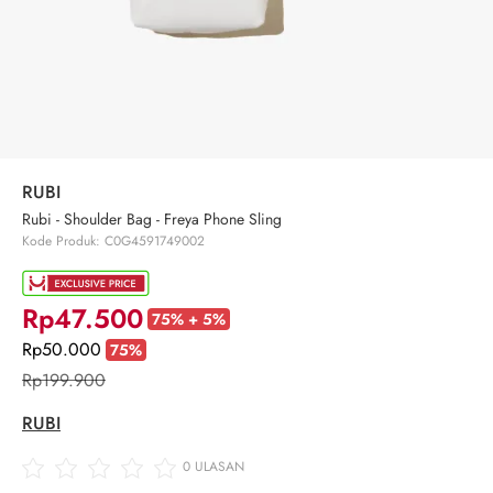
RUBI
Rubi - Shoulder Bag - Freya Phone Sling
Kode Produk: C0G4591749002
Rp47.500
75% + 5%
Rp50.000
75%
Rp199.900
RUBI
0
ULASAN