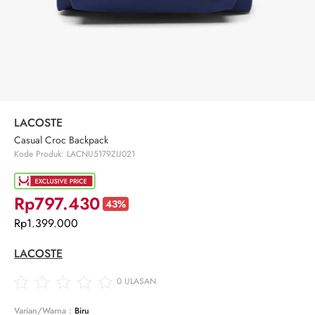
LACOSTE
Casual Croc Backpack
Kode Produk: LACNU5179ZU021
Rp797.430
43%
Rp1.399.000
LACOSTE
0
ULASAN
Varian/Warna :
Biru