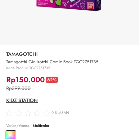
TAMAGOTCHI
Tamagotchi Ginjirotchi Comic Book TGC2751735
Kode Produk: TGC2751735
Rp150.000
62%
Rp399.000
KIDZ STATION
0
ULASAN
Varian/Warna :
Multicolor