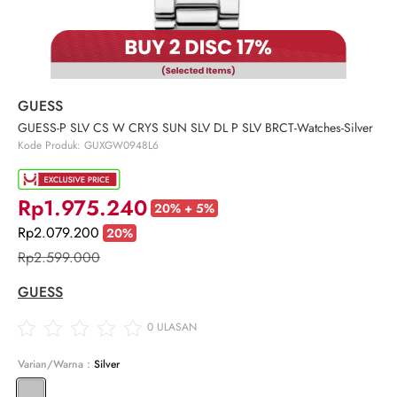
GUESS
GUESS-P SLV CS W CRYS SUN SLV DL P SLV BRCT-Watches-Silver
Kode Produk: GUXGW0948L6
Rp1.975.240
20% + 5%
Rp2.079.200
20%
Rp2.599.000
GUESS
0
ULASAN
Varian/Warna :
Silver