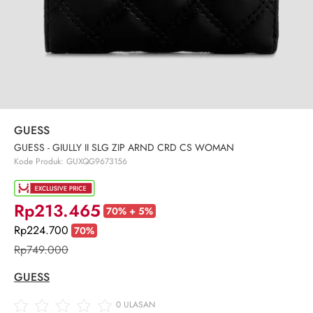
GUESS
GUESS - GIULLY II SLG ZIP ARND CRD CS WOMAN
Kode Produk: GUXQG9673156
Rp213.465
70% + 5%
Rp224.700
70%
Rp749.000
GUESS
0
ULASAN