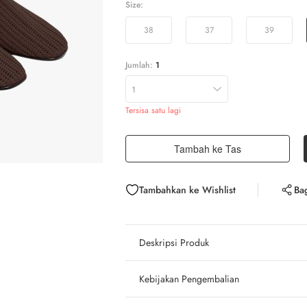
Size:
38
37
39
Jumlah:
1
1
Tersisa satu lagi
Tambah ke Tas
Tambahkan ke Wishlist
Ba
Deskripsi Produk
Kebijakan Pengembalian