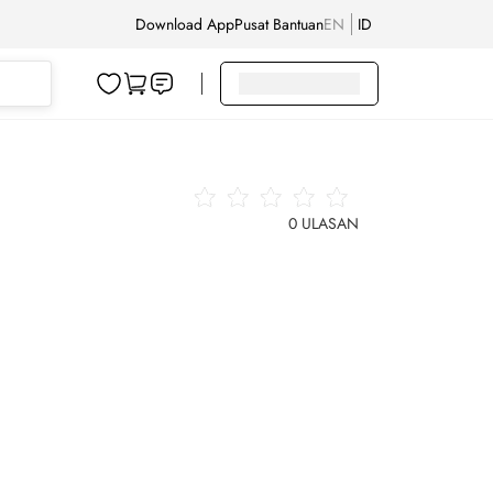
Download App
Pusat Bantuan
EN
ID
0
ULASAN