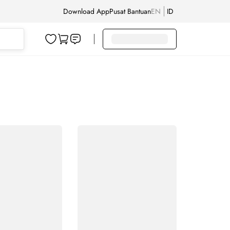
Download App
Pusat Bantuan
EN
ID